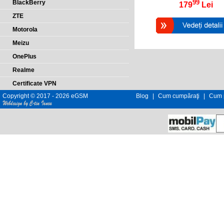
99
BlackBerry
179
Lei
ZTE
Motorola
Meizu
OnePlus
Realme
Certificate VPN
Copyright © 2017 - 2026 eGSM
Blog
|
Cum cumpăraţi
|
Cum p