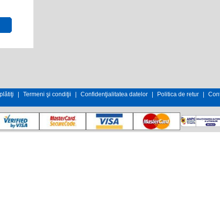
lătiţi
|
Termeni şi condiţii
|
Confidenţialitatea datelor
|
Politica de retur
|
Cont