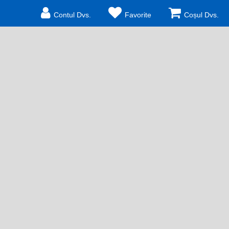
Contul Dvs.
Favorite
Coșul Dvs.