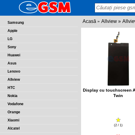
Acasă
Allview
Allvi
Samsung
Apple
LG
Sony
Huawei
Asus
Lenovo
Allview
HTC
Display cu touchscreen A
Twin
Nokia
Vodafone
Orange
Xiaomi
(2 / 1)
Alcatel