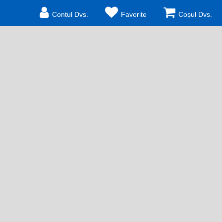
Contul Dvs.
Favorite
Coșul Dvs.