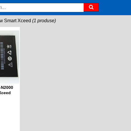
ew Smart Xceed
(1 produse)
L-N2000
 Xceed