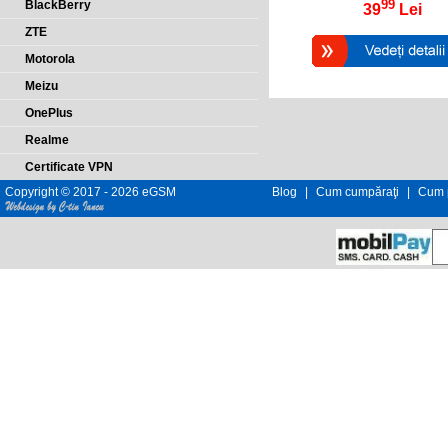
99
BlackBerry
39
Lei
ZTE
Motorola
Meizu
OnePlus
Realme
Certificate VPN
Copyright © 2017 - 2026 eGSM
Blog
|
Cum cumpăraţi
|
Cum p