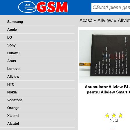
Acasă
Allview
Allvi
Samsung
Apple
LG
Sony
Huawei
Asus
Lenovo
Allview
HTC
Acumulator Allview B
pentru Allview Smart
Nokia
Vodafone
Orange
Xiaomi
(4 / 1)
Alcatel