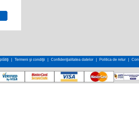
lătiţi
|
Termeni şi condiţii
|
Confidenţialitatea datelor
|
Politica de retur
|
Cont