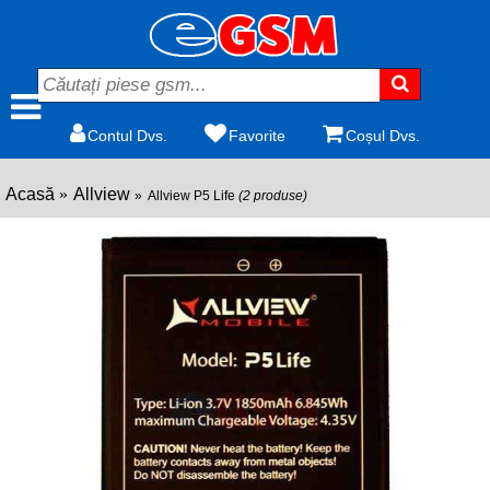
Contul Dvs.
Favorite
Coșul Dvs.
Acasă
Allview
Allview P5 Life
(2 produse)