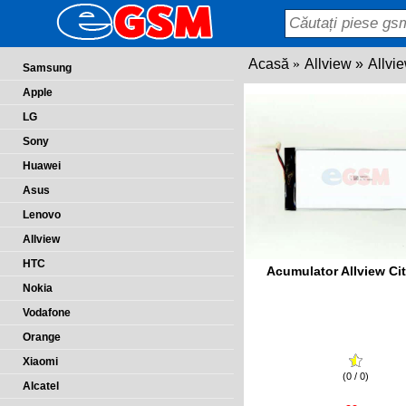
Acasă
Allview
Allvi
Samsung
Apple
LG
Sony
Huawei
Asus
Lenovo
Allview
HTC
Acumulator Allview Ci
Nokia
Vodafone
Orange
Xiaomi
(0 / 0)
Alcatel