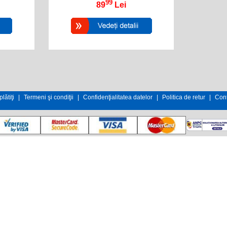
99
89
Lei
lătiţi
|
Termeni şi condiţii
|
Confidenţialitatea datelor
|
Politica de retur
|
Cont