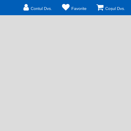
Contul Dvs.
Favorite
Coșul Dvs.