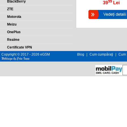
99
BlackBerry
39
Lei
ZTE
Motorola
Meizu
OnePlus
Realme
Certificate VPN
Copyright © 2017 - 2026 eGSM
Blog
|
Cum cumpăraţi
|
Cum p