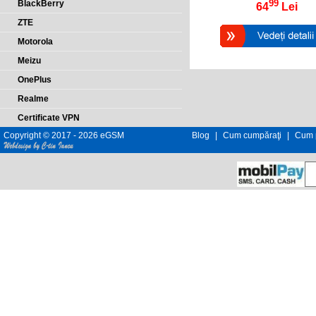
99
BlackBerry
64
Lei
ZTE
Motorola
Meizu
OnePlus
Realme
Certificate VPN
Copyright © 2017 - 2026 eGSM
Blog
|
Cum cumpăraţi
|
Cum p