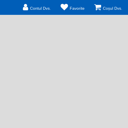
Contul Dvs.
Favorite
Coșul Dvs.