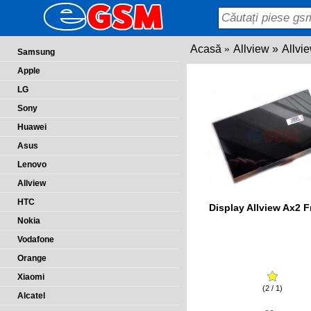
Acasă
Allview
Allvi
Samsung
Apple
LG
Sony
Huawei
Asus
Lenovo
Allview
HTC
Display Allview Ax2 
Nokia
Vodafone
Orange
Xiaomi
(2 / 1)
Alcatel