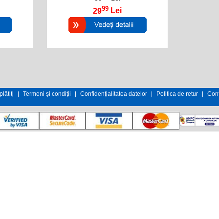
99
29
Lei
lătiţi
|
Termeni şi condiţii
|
Confidenţialitatea datelor
|
Politica de retur
|
Cont