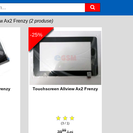
ew Ax2 Frenzy
(2 produse)
-25%
Frenzy
Touchscreen Allview Ax2 Frenzy
(3 / 1)
99
39
Lei