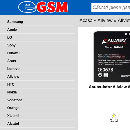
Acasă
Allview
Allvi
Samsung
Apple
LG
Sony
Huawei
Asus
Lenovo
Allview
HTC
Acumulator Allview A
Nokia
Vodafone
Orange
Xiaomi
(1 / 1)
Alcatel