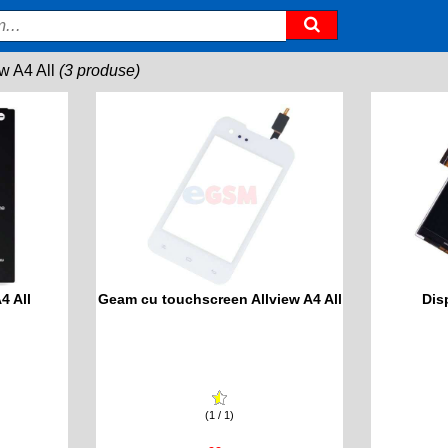
ew A4 All
(3 produse)
4 All
Geam cu touchscreen Allview A4 All
Dis
(1 / 1)