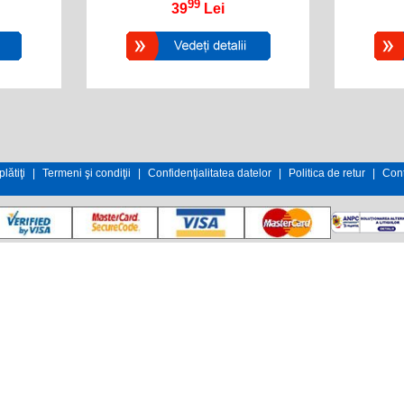
99
39
Lei
lătiţi
|
Termeni şi condiţii
|
Confidenţialitatea datelor
|
Politica de retur
|
Cont