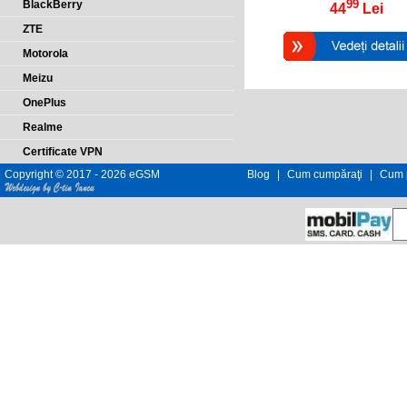
99
BlackBerry
44
Lei
ZTE
Motorola
Meizu
OnePlus
Realme
Certificate VPN
Copyright © 2017 - 2026 eGSM
Blog
|
Cum cumpăraţi
|
Cum p