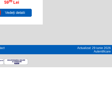
99
59
Lei
act
Actualizat: 29 iunie 2026
Autentificare