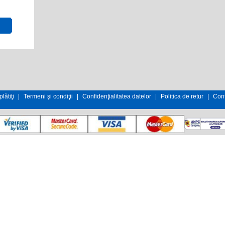
lătiţi
|
Termeni şi condiţii
|
Confidenţialitatea datelor
|
Politica de retur
|
Cont