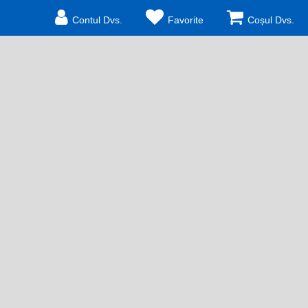
Contul Dvs.
Favorite
Coșul Dvs.