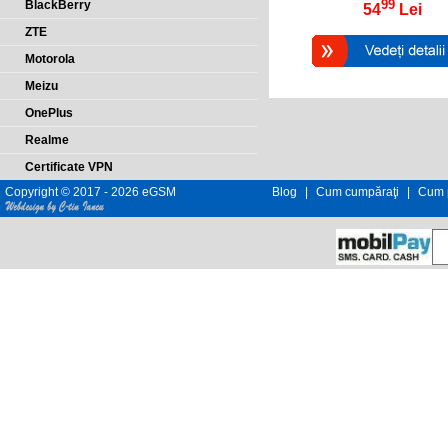
99
BlackBerry
54
Lei
ZTE
Motorola
Meizu
OnePlus
Realme
Certificate VPN
Copyright © 2017 - 2026 eGSM
Blog
|
Cum cumpăraţi
|
Cum p