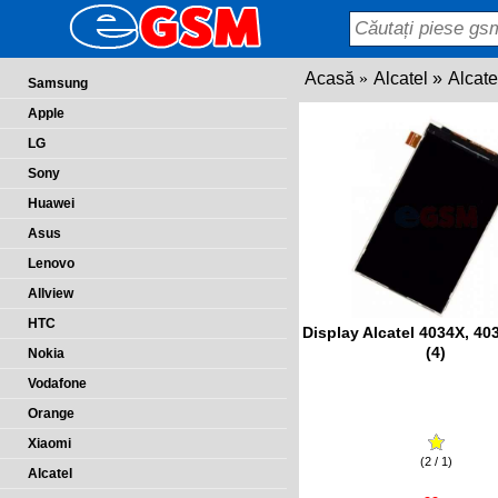
Acasă
Alcatel
Alcate
Samsung
Apple
LG
Sony
Huawei
Asus
Lenovo
Allview
HTC
Display Alcatel 4034X, 403
(4)
Nokia
Vodafone
Orange
Xiaomi
(2 / 1)
Alcatel