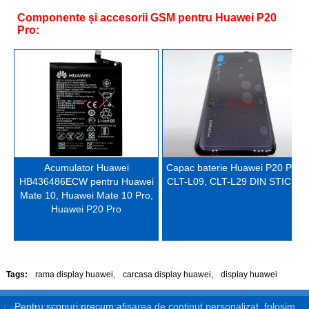
Componente și accesorii GSM pentru Huawei P20
Pro:
Acumulator Huawei
Capac baterie Huawei P20 Pro,
HB436486ECW pentru Huawei
CLT-L09, CLT-L29 DIN STICLA
Mate 10, Huawei Mate 10 Pro,
Huawei P20 Pro
Tags:
rama display huawei
,
carcasa display huawei
,
display huawei
Pentru scopuri precum afișarea de conținut personalizat, folosim
Copyright © 2017 - 2026 eGSM