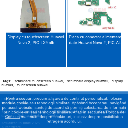
Display cu touchscreen Huawei
Placa cu conector alimentare si
Nova 2, PIC-LX9 alb
date Huawei Nova 2, PIC-AL00
Tags:
schimbare touchscreen huawei
,
schimbare display huawei
,
display
huawei
,
touchscreen huawei
Pentru scopuri precum afișarea de conținut personalizat, folosim
Copyright © 2017 - 2026 eGSM
module cookie sau tehnologii similare. Apăsând Accept sau navigând
pe acest website, sunteți de acord să permiți colectarea de informații
prin cookie-uri sau tehnologii similare. Aflați în secțiunea
Politica de
Blog
|
Cum cumpăraţi
|
Cum plătiţi
|
Termeni şi condiţii
|
Confidenţialitatea
datelor
|
Politica de retur
|
Contact
Cookies
mai multe despre cookie-uri, inclusiv despre posibilitatea
retragerii acordului.
Actualizat: 29 iunie 2026
Autentificare