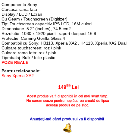
Componenta Sony
Carcasa rama fata
Display / LCD / Ecran
Cu Geam / Touchscreen (Digitizer)
Tip: Touchscreen capacitiv IPS LCD, 16M culori
Dimensiune: 5.2" (inches), 74.5 cm2
Rezolutie: 1080 x 1920 pixeli, raport despect 16:9
Protectie: Corning Gorilla Glass 4
Compatibil cu Sony: H3113, Xperia XA2 , H4113, Xperia XA2 Dual
Culoare touchscreen: roz / pink
Culoare rama fata: roz / pink
Tipmbalaj: Bulk / folie plastic
POZE REALE
Pentru telefoanele:
Sony Xperia XA2
99
149
Lei