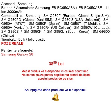
Accesoriu Samsung
Baterie / Acumulator Samsung EB-BG950ABA / EB-BG950ABE - Li-
Ion 3000mAh
Compatibil cu Samsung: SM-G950F (Europe, Global Single-SIM);
SM-G950FD (Global Dual-SIM); SM-G950U (USA Unlocked); SM-
G950A (AT&T); SM-G950P (Sprint); SM-G950T (T-Mobile); SM-
G950V (Verizon); SM-G950R4 (US Cellular); SM-G950W (Canada);
SM-G950S / SM-G950K / SM-G950L (South Korea); SM-G9500
(China))
Tipmbalaj: Bulk / folie plastic
POZE REALE
Pentru telefoanele:
Samsung Galaxy S8
99
38
Lei