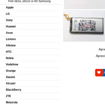
Folii sticla, silicon si 4D Samsung
Apple
LG
Sony
Huawei
Asus
Lenovo
Allview
Apre
HTC
Apreci
Nokia
Vodafone
Orange
Xiaomi
Alcatel
BlackBerry
ZTE
Motorola