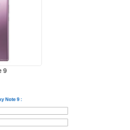
e 9
y Note 9 :