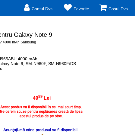
Contul Dvs.
Favorite
Coșul Dvs.
tru Galaxy Note 9
5 V 4000 mAh Samsung
-BN965ABU 4000 mAh
Galaxy Note 9, SM-N960F, SM-N960F/DS
ic
99
49
Lei