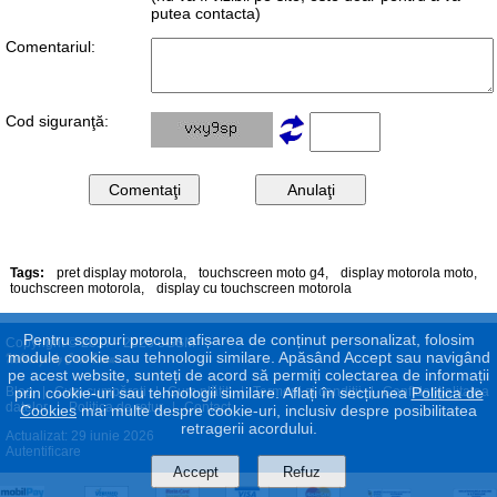
putea contacta)
Comentariul:
Cod siguranţă:
Tags:
pret display motorola
,
touchscreen moto g4
,
display motorola moto
,
touchscreen motorola
,
display cu touchscreen motorola
Pentru scopuri precum afișarea de conținut personalizat, folosim
Copyright © 2017 - 2026 eGSM
module cookie sau tehnologii similare. Apăsând Accept sau navigând
pe acest website, sunteți de acord să permiți colectarea de informații
Blog
|
Cum cumpăraţi
|
Cum plătiţi
|
Termeni şi condiţii
|
Confidenţialitatea
prin cookie-uri sau tehnologii similare. Aflați în secțiunea
Politica de
datelor
|
Politica de retur
|
Contact
Cookies
mai multe despre cookie-uri, inclusiv despre posibilitatea
retragerii acordului.
Actualizat: 29 iunie 2026
Autentificare