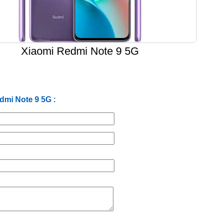
Xiaomi Redmi Note 9 5G
dmi Note 9 5G :