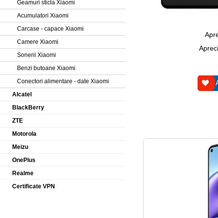
Geamuri sticla Xiaomi
Acumulatori Xiaomi
Carcase - capace Xiaomi
Apre
Camere Xiaomi
Apreci
Sonerii Xiaomi
Benzi butoane Xiaomi
Conectori alimentare - date Xiaomi
Alcatel
BlackBerry
ZTE
Motorola
Meizu
OnePlus
Realme
Certificate VPN