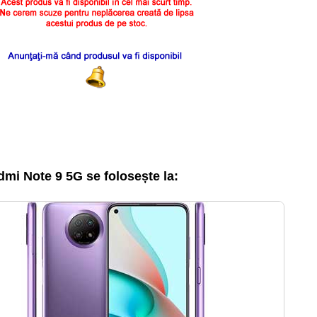
mi Note 9 5G se folosește la: