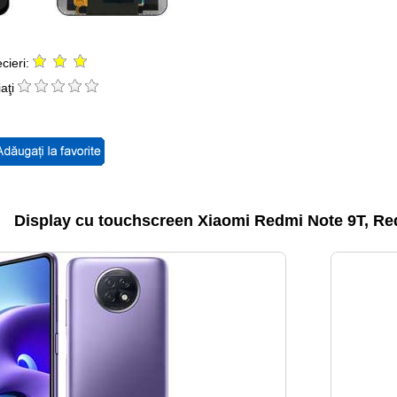
cieri:
aţi
Display cu touchscreen Xiaomi Redmi Note 9T, Red