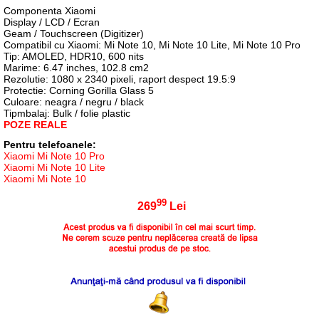
Componenta Xiaomi
Display / LCD / Ecran
Geam / Touchscreen (Digitizer)
Compatibil cu Xiaomi: Mi Note 10, Mi Note 10 Lite, Mi Note 10 Pro
Tip: AMOLED, HDR10, 600 nits
Marime: 6.47 inches, 102.8 cm2
Rezolutie: 1080 x 2340 pixeli, raport despect 19.5:9
Protectie: Corning Gorilla Glass 5
Culoare: neagra / negru / black
Tipmbalaj: Bulk / folie plastic
POZE REALE
Pentru telefoanele:
Xiaomi Mi Note 10 Pro
Xiaomi Mi Note 10 Lite
Xiaomi Mi Note 10
99
269
Lei