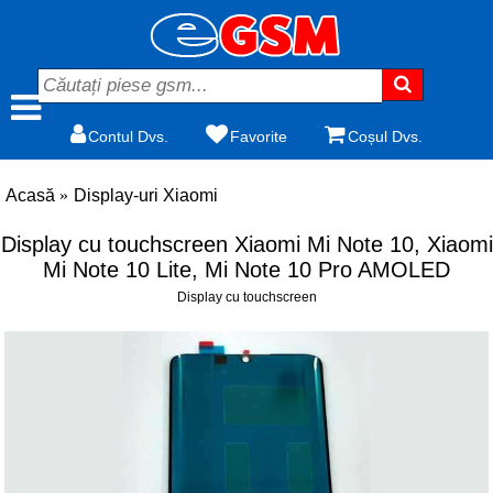
Contul Dvs.
Favorite
Coșul Dvs.
Acasă
Display-uri Xiaomi
Display cu touchscreen Xiaomi Mi Note 10, Xiaomi
Mi Note 10 Lite, Mi Note 10 Pro AMOLED
Display cu touchscreen