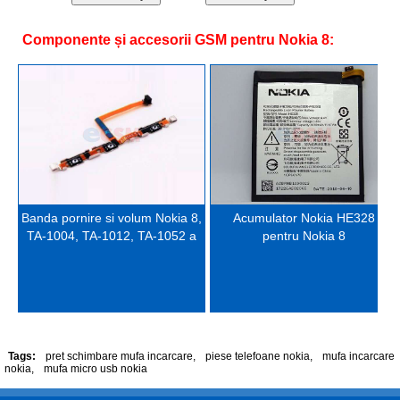
Componente și accesorii GSM pentru Nokia 8:
Banda pornire si volum Nokia 8,
Acumulator Nokia HE328
TA-1004, TA-1012, TA-1052 a
pentru Nokia 8
Tags:
pret schimbare mufa incarcare
,
piese telefoane nokia
,
mufa incarcare
nokia
,
mufa micro usb nokia