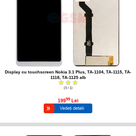
Display cu touchscreen Nokia 3.1 Plus, TA-1104, TA-1115, TA-
1118, TA-1125 alb
(3 / 1)
99
199
Lei