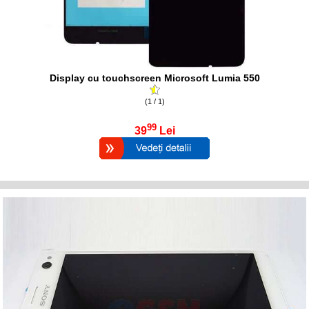
Display cu touchscreen Microsoft Lumia 550
(1 / 1)
99
39
Lei