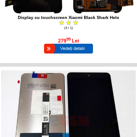
Display cu touchscreen Xiaomi Black Shark Helo
(4 / 1)
99
279
Lei