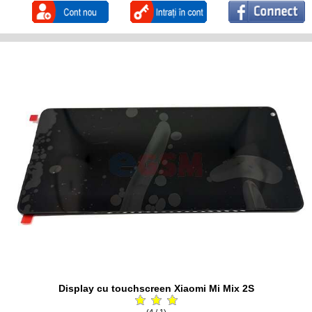
Display cu touchscreen Xiaomi Mi Mix 2S