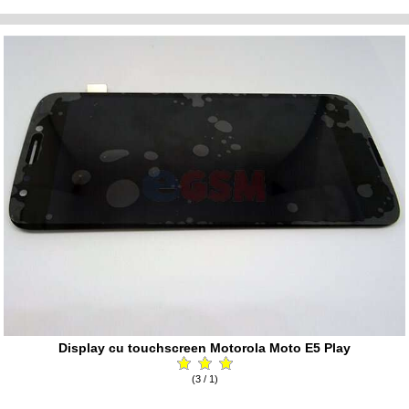
Display cu touchscreen Motorola Moto E5 Play
(3 / 1)