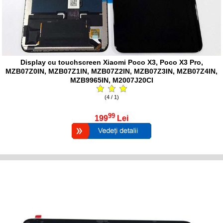
Display cu touchscreen Xiaomi Poco X3, Poco X3 Pro,
MZB07Z0IN, MZB07Z1IN, MZB07Z2IN, MZB07Z3IN, MZB07Z4IN,
MZB9965IN, M2007J20CI
(4 / 1)
99
199
Lei