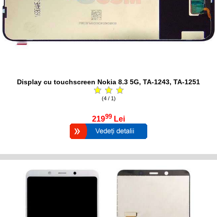
Display cu touchscreen Nokia 8.3 5G, TA-1243, TA-1251
(4 / 1)
99
219
Lei