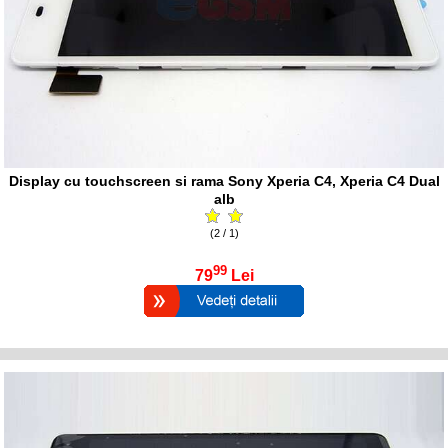
Display cu touchscreen si rama Sony Xperia C4, Xperia C4 Dual
alb
(2 / 1)
99
79
Lei