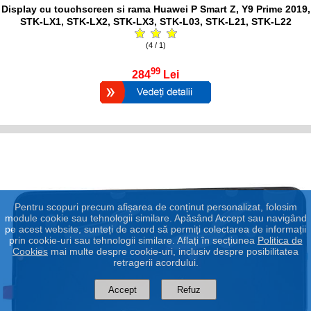
Display cu touchscreen si rama Huawei P Smart Z, Y9 Prime 2019,
STK-LX1, STK-LX2, STK-LX3, STK-L03, STK-L21, STK-L22
(4 / 1)
99
284
Lei
Pentru scopuri precum afișarea de conținut personalizat, folosim
module cookie sau tehnologii similare. Apăsând Accept sau navigând
pe acest website, sunteți de acord să permiți colectarea de informații
prin cookie-uri sau tehnologii similare. Aflați în secțiunea
Politica de
Cookies
mai multe despre cookie-uri, inclusiv despre posibilitatea
retragerii acordului.