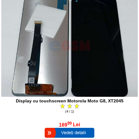
Display cu touchscreen Motorola Moto G8, XT2045
(4 / 1)
99
169
Lei