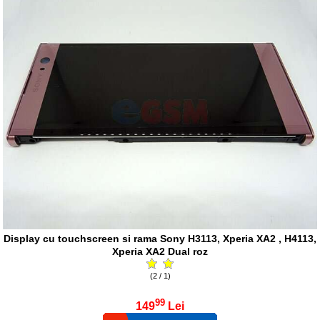
Display cu touchscreen si rama Sony H3113, Xperia XA2 , H4113,
Xperia XA2 Dual roz
(2 / 1)
99
149
Lei