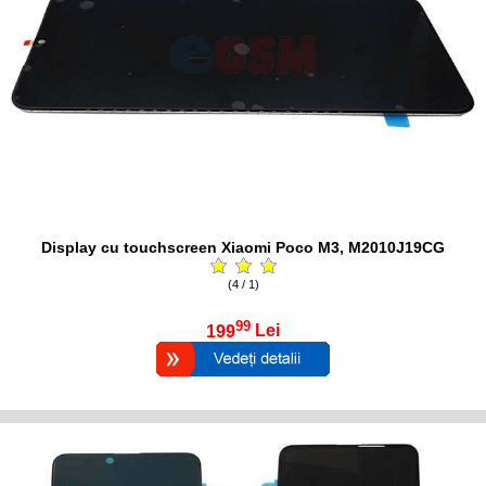
Display cu touchscreen Xiaomi Poco M3, M2010J19CG
(4 / 1)
99
199
Lei