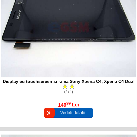
Display cu touchscreen si rama Sony Xperia C4, Xperia C4 Dual
(2 / 1)
99
149
Lei