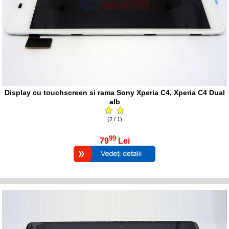
Display cu touchscreen si rama Sony Xperia C4, Xperia C4 Dual
alb
(2 / 1)
99
79
Lei