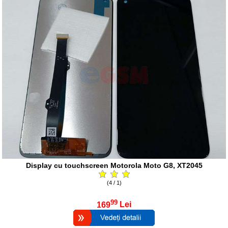
Display cu touchscreen Motorola Moto G8, XT2045
(4 / 1)
99
169
Lei