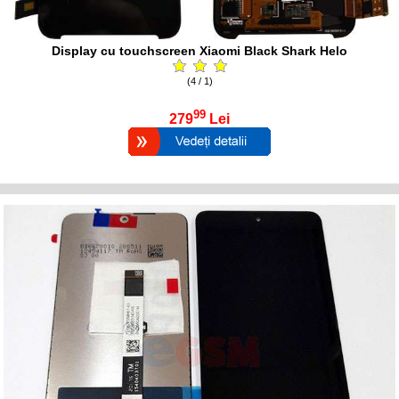
Display cu touchscreen Xiaomi Black Shark Helo
(4 / 1)
99
279
Lei