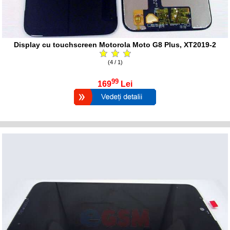
Display cu touchscreen Motorola Moto G8 Plus, XT2019-2
(4 / 1)
99
169
Lei