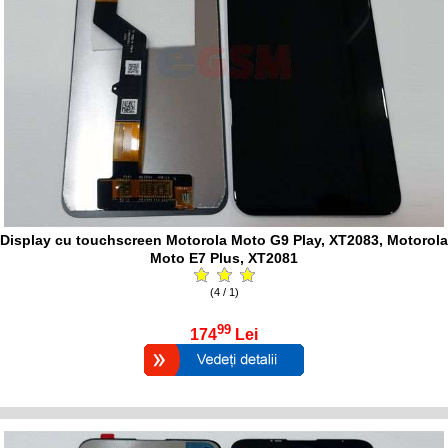
Display cu touchscreen Motorola Moto G9 Play, XT2083, Motorola
Moto E7 Plus, XT2081
(4 / 1)
99
174
Lei