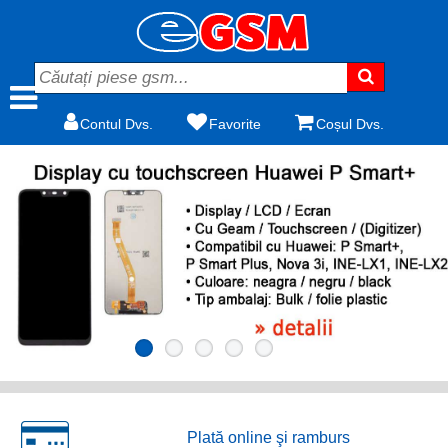
Contul Dvs.
Favorite
Coșul Dvs.
Plată online şi ramburs