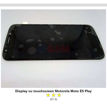
Display cu touchscreen Motorola Moto E5 Play
(3 / 1)