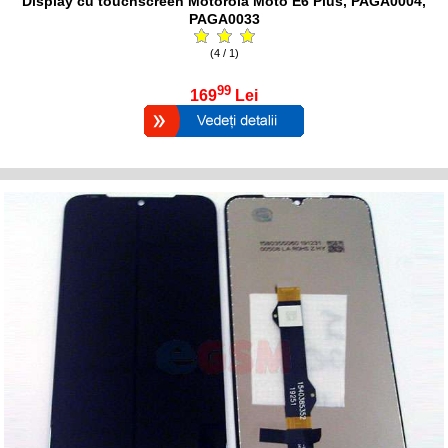
Display cu touchscreen Motorola Moto E6 Plus, PAGA0004,
PAGA0033
(4 / 1)
99
169
Lei