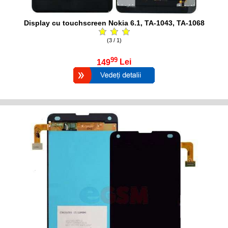
Display cu touchscreen Nokia 6.1, TA-1043, TA-1068
(3 / 1)
99
149
Lei