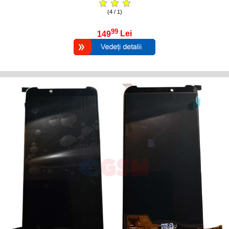
(4 / 1)
99
149
Lei