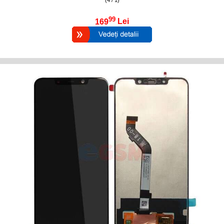
(4 / 1)
99
169
Lei