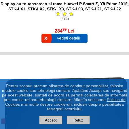
Display cu touchscreen si rama Huawei P Smart Z, Y9 Prime 2019,
STK-LX1, STK-LX2, STK-LX3, STK-L03, STK-L21, STK-L22
(4 / 1)
99
284
Lei
Pentru scopuri precum afișarea de conținut personalizat, folosim
module cookie sau tehnologii similare. Apăsând Accept sau navigând
pe acest website, sunteți de acord să permiți colectarea de informații
prin cookie-uri sau tehnologii similare. Aflați în secțiunea
Politica de
Cookies
mai multe despre cookie-uri, inclusiv despre posibilitatea
retragerii acordului.