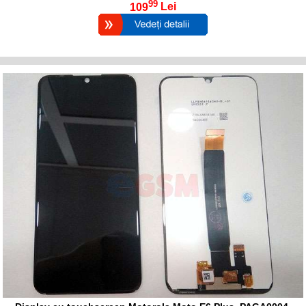
99
109
Lei