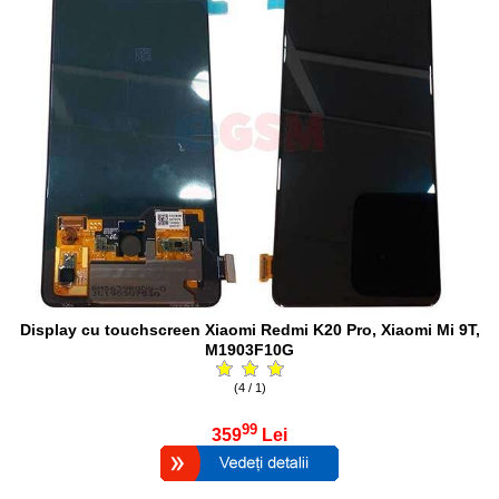
Display cu touchscreen Xiaomi Redmi K20 Pro, Xiaomi Mi 9T,
M1903F10G
(4 / 1)
99
359
Lei