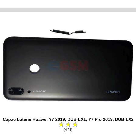
Capac baterie Huawei Y7 2019, DUB-LX1, Y7 Pro 2019, DUB-LX2
(4 / 1)