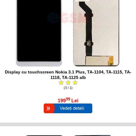
Display cu touchscreen Nokia 3.1 Plus, TA-1104, TA-1115, TA-
1118, TA-1125 alb
(3 / 1)
99
199
Lei