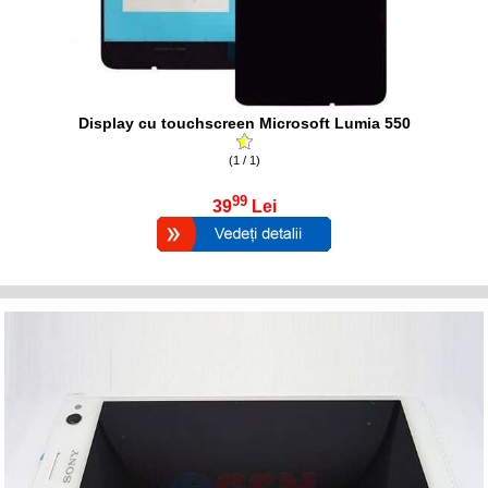
Display cu touchscreen Microsoft Lumia 550
(1 / 1)
99
39
Lei