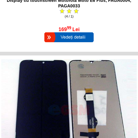
Display cu touchscreen Motorola Moto E6 Plus, PAGA0004,
PAGA0033
(4 / 1)
99
169
Lei