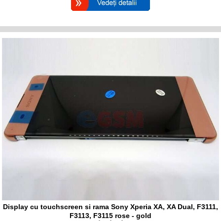
Display cu touchscreen si rama Sony Xperia XA, XA Dual, F3111,
F3113, F3115 rose - gold