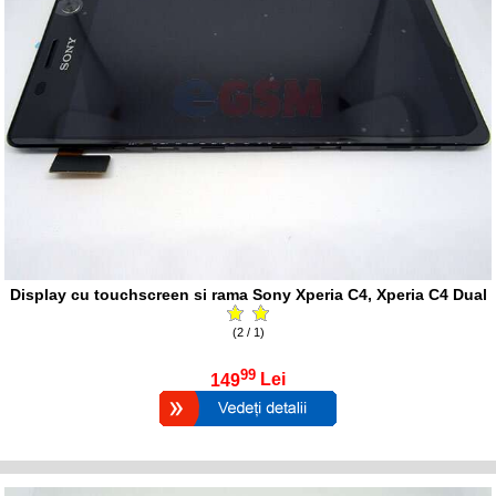
Display cu touchscreen si rama Sony Xperia C4, Xperia C4 Dual
(2 / 1)
99
149
Lei