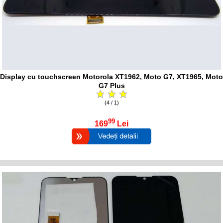
Display cu touchscreen Motorola XT1962, Moto G7, XT1965, Moto
G7 Plus
(4 / 1)
99
169
Lei