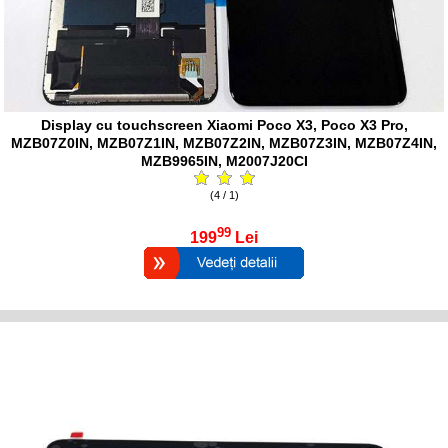
Display cu touchscreen Xiaomi Poco X3, Poco X3 Pro,
MZB07Z0IN, MZB07Z1IN, MZB07Z2IN, MZB07Z3IN, MZB07Z4IN,
MZB9965IN, M2007J20CI
(4 / 1)
99
199
Lei