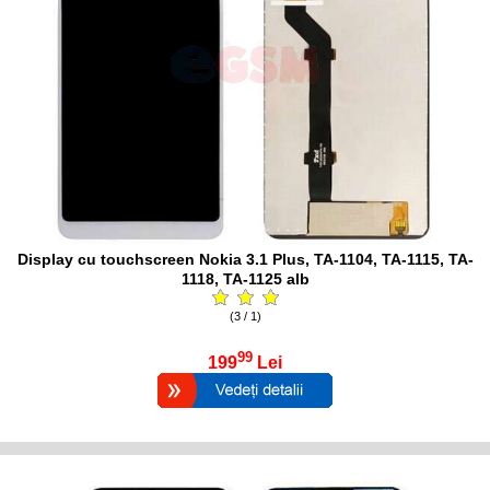
Display cu touchscreen Nokia 3.1 Plus, TA-1104, TA-1115, TA-
1118, TA-1125 alb
(3 / 1)
99
199
Lei