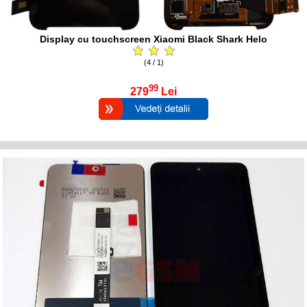
Display cu touchscreen Xiaomi Black Shark Helo
(4 / 1)
99
279
Lei