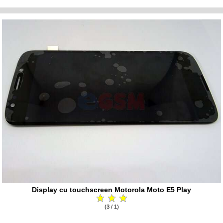
Display cu touchscreen Motorola Moto E5 Play
(3 / 1)