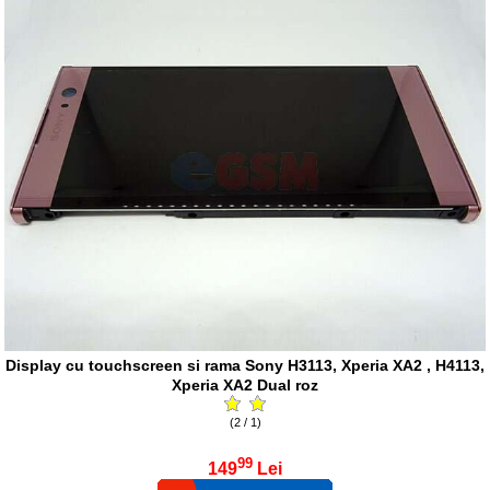
Display cu touchscreen si rama Sony H3113, Xperia XA2 , H4113,
Xperia XA2 Dual roz
(2 / 1)
99
149
Lei