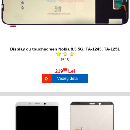
Display cu touchscreen Nokia 8.3 5G, TA-1243, TA-1251
(4 / 1)
99
219
Lei