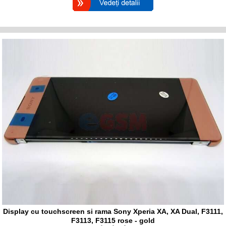
Display cu touchscreen si rama Sony Xperia XA, XA Dual, F3111,
F3113, F3115 rose - gold