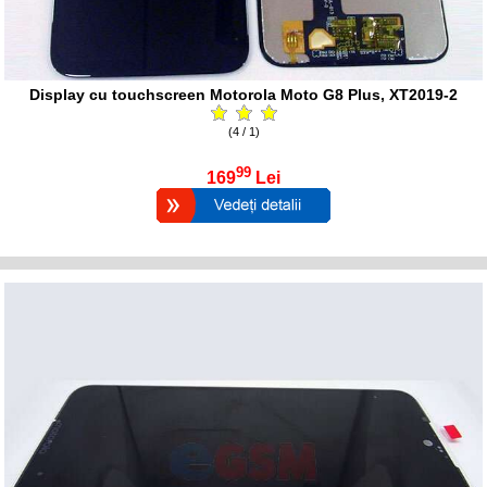
Display cu touchscreen Motorola Moto G8 Plus, XT2019-2
(4 / 1)
99
169
Lei