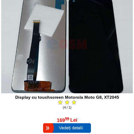
Display cu touchscreen Motorola Moto G8, XT2045
(4 / 1)
99
169
Lei