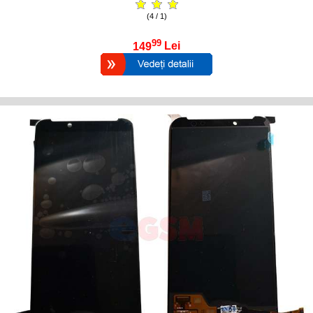
(4 / 1)
99
149
Lei